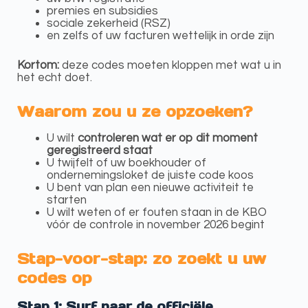
premies en subsidies
sociale zekerheid (RSZ)
en zelfs of uw facturen wettelijk in orde zijn
Kortom:
deze codes moeten kloppen met wat u in
het echt doet.
Waarom zou u ze opzoeken?
U wilt
controleren wat er op dit moment
geregistreerd staat
U twijfelt of uw boekhouder of
ondernemingsloket de juiste code koos
U bent van plan een nieuwe activiteit te
starten
U wilt weten of er fouten staan in de KBO
vóór de controle in november 2026 begint
Stap-voor-stap: zo zoekt u uw
codes op
Stap 1: Surf naar de officiële