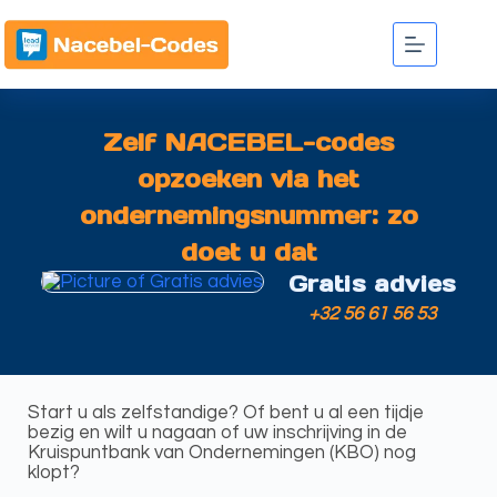
Zelf NACEBEL-codes
opzoeken via het
ondernemingsnummer: zo
doet u dat
Gratis advies
+32 56 61 56 53
Start u als zelfstandige? Of bent u al een tijdje
bezig en wilt u nagaan of uw inschrijving in de
Kruispuntbank van Ondernemingen (KBO) nog
klopt?